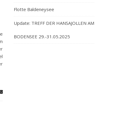
Flotte Baldeneysee
Update: TREFF DER HANSAJOLLEN AM
te
BODENSEE 29.-31.05.2025
Um
er
el
er